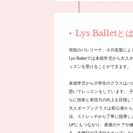
2016.12.28
「とりあえずH
2016.10.11
『Lys Bal
Lys Balletと
い。
現役のバレリーナ、小川友梨によ
2016.06.04
オープン火曜日
Lys Balletでは未就学児か
ッスンを受けることができます。
2016.05.06
ホームページ
未就学児から小学生のクラスはバ
思いでレッスンをしています。 
らに技術と表現力の向上を目指し
大人オープンクラスは初心者から
法、ストレッチから丁寧に指導し
UPにもつながり、産後のケアや