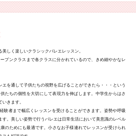
Pアワード2016」にて BEST30賞を頂きました！
let the 2nd performance』の開催が決定いたしました。詳しくは「
は
る美しく楽しいクラシックバレエレッスン。
11:50～12:40 ポワントクラスが開設されました。
ら大人オープンクラスまで各クラスに分かれているので、きめ細やかなレ
が公開されました。
レエを通して子供たちの視野を広げることができたら・・・という
子供たちの個性を大切にして表現力を伸ばします。中学生からはさ
ていきます。
経験者まで幅広くレッスンを受けることができます。姿勢や呼吸
ます。美しい姿勢で行うバレエは日常生活において美意識のレベル
健康のためにも最適です。小さなお子様連れでレッスンが受けられ